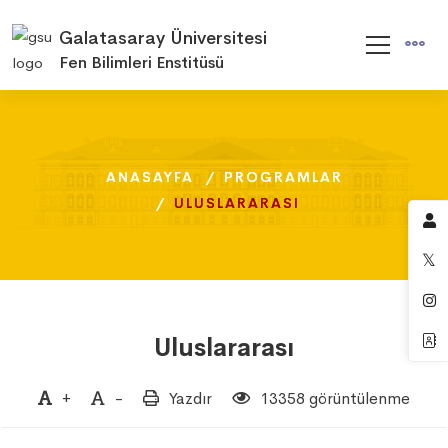
Galatasaray Üniversitesi
Fen Bilimleri Enstitüsü
ANASAYFA
ANASAYFA
ANASAYFA
PROGRAMLAR
PROGRAMLAR
PROGRAMLAR
ULUSLARARASI
ULUSLARARASI
ULUSLARARASI
Uluslararası
+
-
Yazdır
13358 görüntülenme