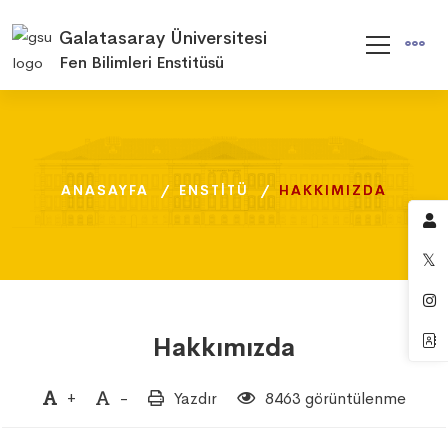
Galatasaray Üniversitesi
Fen Bilimleri Enstitüsü
ANASAYFA
ANASAYFA
ANASAYFA
ENSTITÜ
ENSTITÜ
ENSTITÜ
HAKKIMIZDA
HAKKIMIZDA
HAKKIMIZDA
Hakkımızda
+
-
Yazdır
8463 görüntülenme