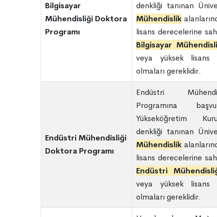
Bilgisayar
denkliği tanınan Ünive
Mühendisliği Doktora
Mühendisli
k
alanların
Programı
lisans derecelerine sah
Bilgisayar Mühendisli
veya yüksek lisans 
olmaları gereklidir.
Endüstri Mühendi
Programına başvu
Yükseköğretim Kur
denkliği tanınan Ünive
Endüstri Mühendisliği
Mühendislik
alanların
Doktora Programı
lisans derecelerine sah
Endüstri Mühendisli
veya yüksek lisans 
olmaları gereklidir.