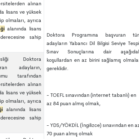
rsitelerden alınan
da lisans ve yüksek
ip olmaları, ayrıca
ği
alanında lisans
Doktora Programına başvuran tü
derecesine sahip
adayların Yabancı Dil Bilgisi Seviye Tesp
Sınav Sonuçlarına dair aşağıdak
sliği Doktora
koşullardan en az birini sağlamış olmala
ran adayların,
gereklidir.
umu tarafından
rsitelerden alınan
da lisans ve yüksek
- TOEFL sınavından (internet tabanlı) en
ip olmaları, ayrıca
az 84 puan almış olmak,
ği
alanında lisans
derecesine sahip
- YDS/YÖKDİL (İngilizce) sınavından en a
70 puan almış olmak