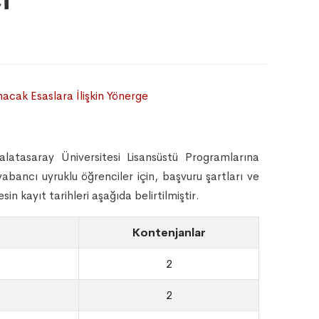
acak Esaslara İlişkin Yönerge
alatasaray Üniversitesi Lisansüstü Programlarına
ancı uyruklu öğrenciler için, başvuru şartları ve
esin kayıt tarihleri aşağıda belirtilmiştir.
Kontenjanlar
2
2