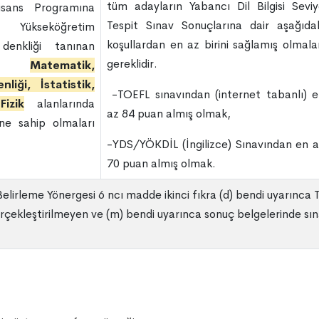
tüm adayların Yabancı Dil Bilgisi Sevi
isans Programına
Tespit Sınav Sonuçlarına dair aşağıda
, Yükseköğretim
koşullardan en az birini sağlamış olmala
denkliği tanınan
gereklidir.
rden
Matematik,
iği, İstatistik,
-TOEFL sınavından (internet tabanlı) 
izik
alanlarında
az 84 puan almış olmak,
ine sahip olmaları
-YDS/YÖKDİL (İngilizce) Sınavından en 
70 puan almış olmak.
 Belirleme Yönergesi 6 ncı madde ikinci fıkra (d) bendi uyarınca
erçekleştirilmeyen ve (m) bendi uyarınca sonuç belgelerinde sınav