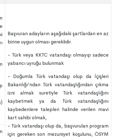
an
ye
Başvuran adayların aşağıdaki şartlardan en az
ki
birine uygun olması gereklidir.
rı
- Türk veya KKTC vatandaşı olmayıp sadece
yabancı uyruğu bulunmak
en
- Doğumla Türk vatandaşı olup da İçişleri
Bakanlığı’ndan Türk vatandaşlığından çıkma
p
izni almak suretiyle Türk vatandaşlığını
kaybetmek ya da Türk vatandaşlığını
)
kaybedenlere talepleri halinde verilen mavi
kart sahibi olmak,
- Türk vatandaşı olup da, başvurulan program
an
için gereken son mezuniyet koşulunu, ÖSYM