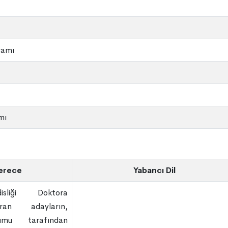
ramı
mı
erece
Yabancı Dil
isliği Doktora
ran adayların,
umu tarafından