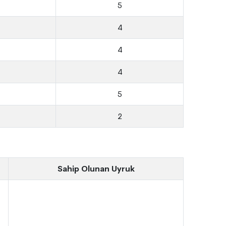
5
4
4
4
5
2
Sahip Olunan Uyruk