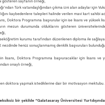
ini gösteren sayfanın örneği,
ığı’ndan Türk vatandaşlığından çıkma izni alan adaylar için Vuk
ğını kaybedenlere talepleri halinde verilen mavi kart sahibi ad
sans, Doktora Programına başvurular için ise lisans ve yüksek 
ın mezun durumunda olduklarını gösteren üniversitelerinde
eği,
seköğretim kurumu tarafından düzenlenen diploma ile sağlaya
YÖK nezdinde henüz sonuçlanmamış denklik başvuruları bulunduğ
n lisans, Doktora Programına başvuracaklar için lisans ve yük
ından onaylı örneği,
en doktora yapmak istediklerine dair bir motivasyon mektubu.
k eksiksiz bir şekilde “Galatasaray Üniversitesi Yurtdışın