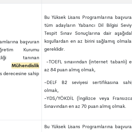
Bu Yüksek Lisans Programlarına başvur
tüm adayların Yabancı Dil Bilgisi Sevi
Tespit Sınav Sonuçlarına dair aşağıda
koşullardan en az birini sağlamış olmala
ramlarına başvuran
gereklidir.
öğretim Kurumu
liği tanınan
-TOEFL sınavından (internet tabanlı) 
rden
Mühendislik
az 84 puan almış olmak,
ns derecesine sahip
-DELF B2 seviyesi sertifikasına sahi
olmak,
-YDS/YÖKDİL (İngilizce veya Fransızca
Sınavından en az 70 puan almış olmak.
Bu Yüksek Lisans Programlarına başvur