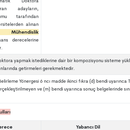
matik Doktora
ran adayların,
umu tarafından
rsitelerden alınan
 Mühendislik
sans derecelerine
r.
tora yapmak istediklerine dair bir kompozisyonu sisteme yükle
nlarında getirmeleri gerekmektedir.
 Belirleme Yönergesi 6 ncı madde ikinci fıkra (d) bendi uyarınca
erçekleştirilmeyen ve (m) bendi uyarınca sonuç belgelerinde sınav
lları
erece
Yabancı Dil