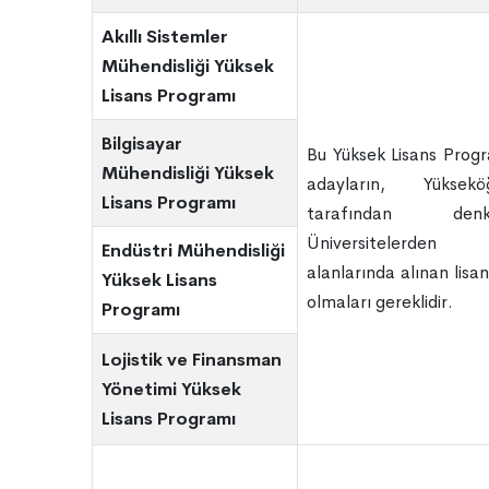
Akıllı Sistemler
Mühendisliği Yüksek
Lisans Programı
Bilgisayar
Bu Yüksek Lisans Prog
Mühendisliği Yüksek
adayların, Yüksek
Lisans Programı
tarafından denk
Üniversitele
Endüstri Mühendisliği
alanlarında alınan lisa
Yüksek Lisans
olmaları gereklidir.
Programı
Lojistik ve Finansman
Yönetimi Yüksek
Lisans Programı