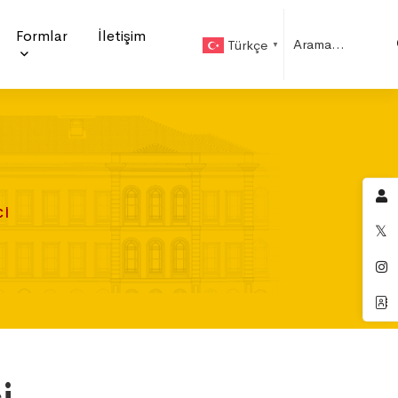
Formlar
İletişim
Türkçe
▼
CI
CI
CI
i