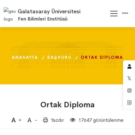
Galatasaray Üniversitesi
Fen Bilimleri Enstitüsü
ANASAYFA
ANASAYFA
ANASAYFA
BAŞVURU
BAŞVURU
BAŞVURU
ORTAK DIPLOMA
ORTAK DIPLOMA
ORTAK DIPLOMA
Ortak Diploma
+
-
Yazdır
17647 görüntülenme