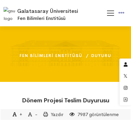
Galatasaray Üniversitesi
Fen Bilimleri Enstitüsü
FEN BILIMLERI ENSTITÜSÜ
FEN BILIMLERI ENSTITÜSÜ
FEN BILIMLERI ENSTITÜSÜ
DUYURU
DUYURU
DUYURU
Dönem Projesi Teslim Duyurusu
+
-
Yazdır
7987 görüntülenme