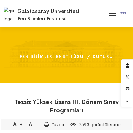
Galatasaray Üniversitesi
Fen Bilimleri Enstitüsü
FEN BILIMLERI ENSTITÜSÜ
FEN BILIMLERI ENSTITÜSÜ
FEN BILIMLERI ENSTITÜSÜ
DUYURU
DUYURU
DUYURU
Tezsiz Yüksek Lisans III. Dönem Sınav
Programları
+
-
Yazdır
7693 görüntülenme