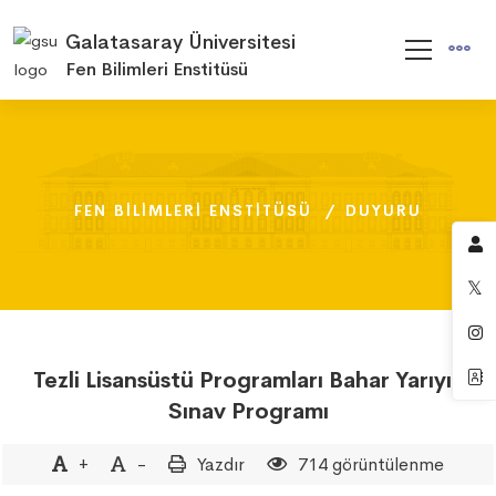
Galatasaray Üniversitesi
Fen Bilimleri Enstitüsü
FEN BILIMLERI ENSTITÜSÜ
FEN BILIMLERI ENSTITÜSÜ
FEN BILIMLERI ENSTITÜSÜ
DUYURU
DUYURU
DUYURU
Tezli Lisansüstü Programları Bahar Yarıyılı
Sınav Programı
+
-
Yazdır
714 görüntülenme