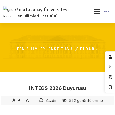
Galatasaray Üniversitesi
Fen Bilimleri Enstitüsü
FEN BILIMLERI ENSTITÜSÜ
FEN BILIMLERI ENSTITÜSÜ
FEN BILIMLERI ENSTITÜSÜ
DUYURU
DUYURU
DUYURU
INTEGS 2026 Duyurusu
+
-
Yazdır
532 görüntülenme